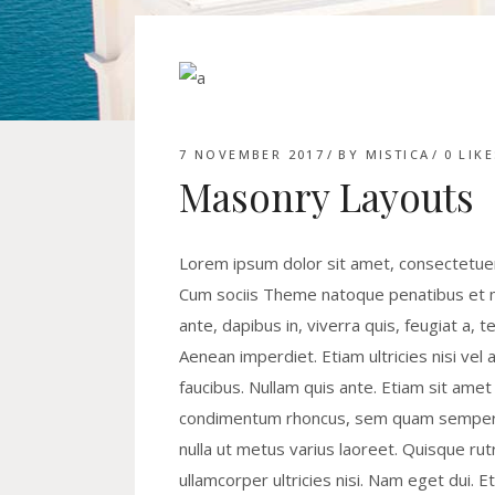
7 NOVEMBER 2017
BY
MISTICA
0
LIKE
Masonry Layouts
Lorem ipsum dolor sit amet, consectetuer
Cum sociis Theme natoque penatibus et ma
ante, dapibus in, viverra quis, feugiat a, 
Aenean imperdiet. Etiam ultricies nisi vel 
faucibus. Nullam quis ante. Etiam sit ame
condimentum rhoncus, sem quam semper li
nulla ut metus varius laoreet. Quisque rut
ullamcorper ultricies nisi. Nam eget dui