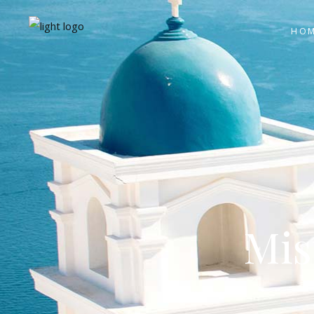
HO
Mis