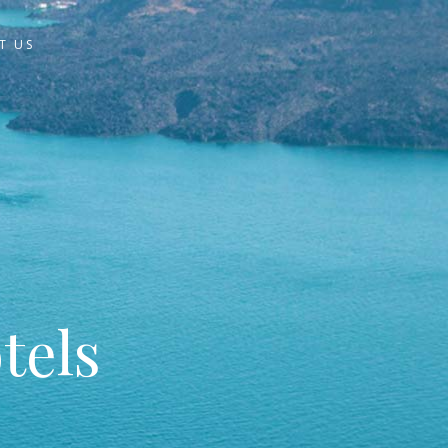
T US
tels