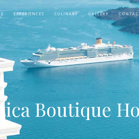
ME
EXPERIENCES
CULINARY
GALLERY
CONTAC
tica Boutique Ho