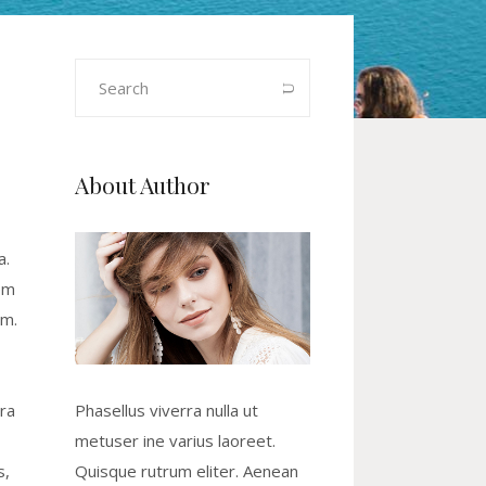
Search
for:
About Author
a.
em
um.
ra
Phasellus viverra nulla ut
metuser ine varius laoreet.
s,
Quisque rutrum eliter. Aenean