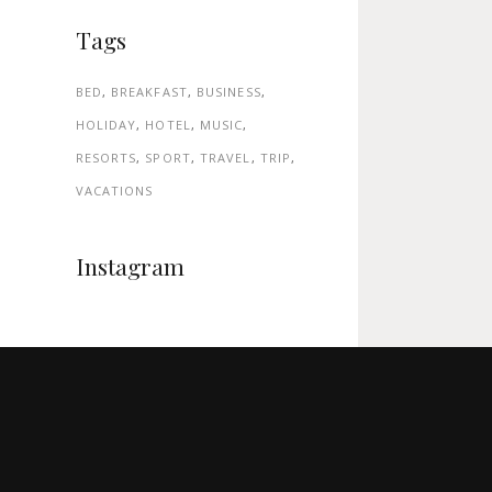
Tags
BED
BREAKFAST
BUSINESS
HOLIDAY
HOTEL
MUSIC
RESORTS
SPORT
TRAVEL
TRIP
VACATIONS
Instagram