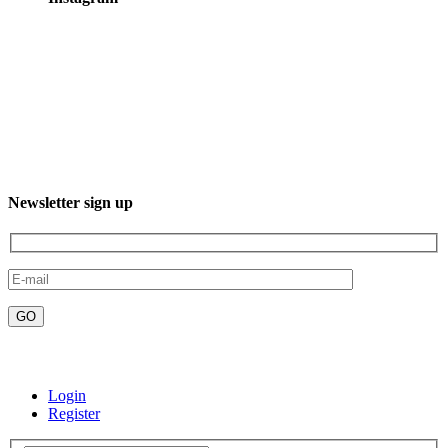
3XXM+R96, 23232 El Sgto., B.C.S., Mexico
Phone: +52 612 220 7016
Newsletter sign up
Email:contact@misticaboutiquehotels.com
Login
Register