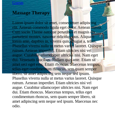
Guests
Massage Therapy
Lorem ipsum dolor sit amet, consectetuer adipiscing
elit. Aenean commodo ligula eget dolor. Aenean massa.
Cum sociis Theme natoque penatibus et magnis dis
parturient montes, nascetur ridiculus mus. Aliquam
lorem ante, dapibus in, viverra quis, feugiat a, tellus.
Phasellus viverra nulla ut metus varius laoreet. Quisque
rutrum. Aenean imperdiet. Etiam ultricies nisi vel
augue. Curabitur ullamcorper ultricies nisi. Nam eget
dui. Venenatis faucibus. Nullam quis ante. Etiam sit
amet orci eget eros. Etiam rhoncus. Maecenas tempus,
tellus eget condimentum rhoncus, sem quam semper
libero, sit amet adipiscing sem neque sed ipsum.
Phasellus viverra nulla ut metus varius laoreet. Quisque
Mistica Boutique Hotels
rutrum. Aenean imperdiet. Etiam ultricies nisi vel
augue. Curabitur ullamcorper ultricies nisi. Nam eget
dui. Etiam rhoncus. Maecenas tempus, tellus eget
condimentum rhoncus, sem quam semper libero, sit
amet adipiscing sem neque sed ipsum. Maecenas nec
odio.