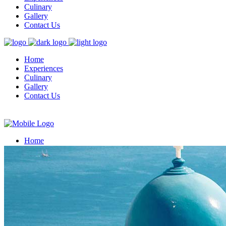
Culinary
Gallery
Contact Us
Home
Experiences
Culinary
Gallery
Contact Us
Home
Experiences
Culinary
Gallery
Contact Us