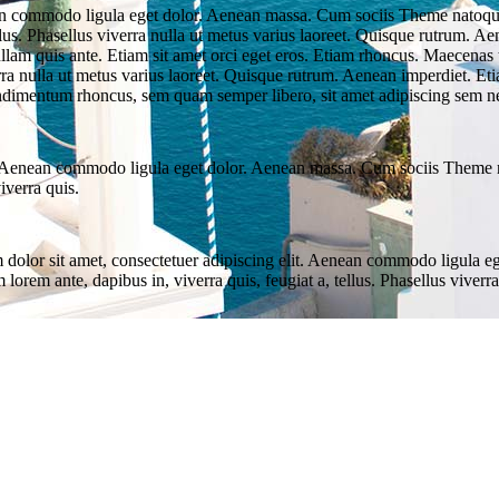
an commodo ligula eget dolor. Aenean massa. Cum sociis Theme natoque 
llus. Phasellus viverra nulla ut metus varius laoreet. Quisque rutrum. Ae
Nullam quis ante. Etiam sit amet orci eget eros. Etiam rhoncus. Maece
ra nulla ut metus varius laoreet. Quisque rutrum. Aenean imperdiet. Etiam
ndimentum rhoncus, sem quam semper libero, sit amet adipiscing sem 
t. Aenean commodo ligula eget dolor. Aenean massa. Cum sociis Theme n
iverra quis.
um dolor sit amet, consectetuer adipiscing elit. Aenean commodo ligula
 lorem ante, dapibus in, viverra quis, feugiat a, tellus. Phasellus viver