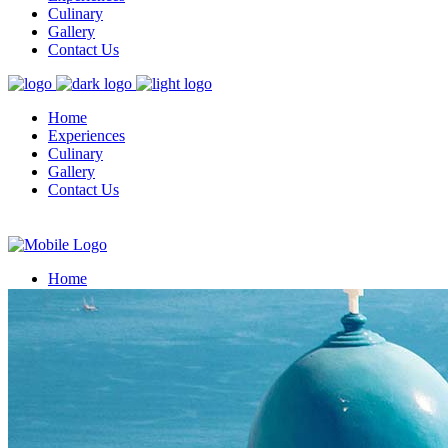
Culinary
Gallery
Contact Us
Home
Experiences
Culinary
Gallery
Contact Us
Home
Experiences
Culinary
Gallery
Contact Us