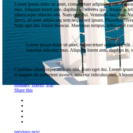
Lorem ipsum dolor sit amet, consectetuer adipiscing elit. Aene
mus. Aliquam lorem ante, dapibus in, viverra quis, feugiat a, te
ullamcorper ultricies nisi. Nam eget dui. Venenatis faucibus. 
libero, sit amet adipiscing sem neque sed ipsum. Phasellus viver
Nam eget dui. Etiam rhoncus. Maecenas tempus, tellus eget co
Lorem ipsum dolor sit amet, consectetuer adipiscing eli
nascetur ridiculus mus. Aliquam lorem ante, dapibus in, v
Curabitur ullamcorper ultricies nisi. Nam eget dui. Lorem ips
et magnis dis parturient montes, nascetur ridiculus mus. Aliquam
Holiday
,
Travel
,
Trip
Share this
Mistica Boutique Hotels
previous
next