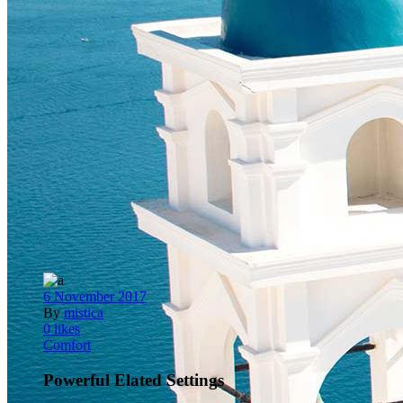
6 November 2017
By
mistica
0
likes
Comfort
Powerful Elated Settings