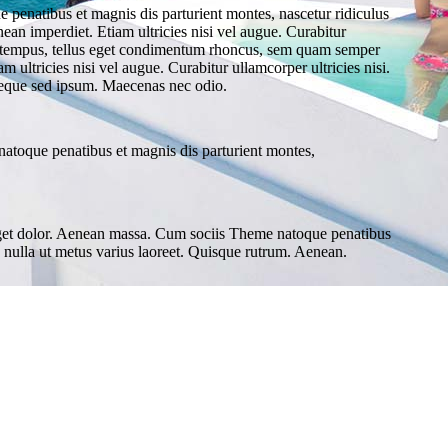
penatibus et magnis dis parturient montes, nascetur ridiculus
nean imperdiet. Etiam ultricies nisi vel augue. Curabitur
nas tempus, tellus eget condimentum rhoncus, sem quam semper
 ultricies nisi vel augue. Curabitur ullamcorper ultricies nisi.
neque sed ipsum. Maecenas nec odio.
atoque penatibus et magnis dis parturient montes,
 eget dolor. Aenean massa. Cum sociis Theme natoque penatibus
ra nulla ut metus varius laoreet. Quisque rutrum. Aenean.