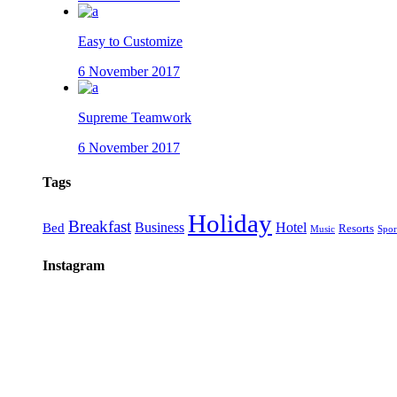
Easy to Customize
6 November 2017
Supreme Teamwork
6 November 2017
Tags
Holiday
Breakfast
Business
Hotel
Bed
Resorts
Music
Spor
Instagram
3XXM+R96, 23232 El Sgto., B.C.S., Mexico