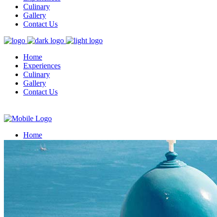
Culinary
Gallery
Contact Us
Home
Experiences
Culinary
Gallery
Contact Us
Home
Experiences
Culinary
Gallery
Contact Us