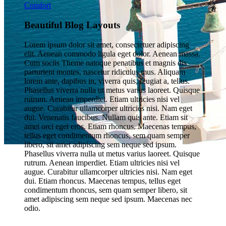
Comfort
Beautiful Blog Layouts
Lorem ipsum dolor sit amet, consectetuer adipiscing
elit. Aenean commodo ligula eget dolor. Aenean massa.
Cum sociis Theme natoque penatibus et magnis dis
parturient montes, nascetur ridiculus mus. Aliquam
lorem ante, dapibus in, viverra quis, feugiat a, tellus.
Phasellus viverra nulla ut metus varius laoreet. Quisque
rutrum. Aenean imperdiet. Etiam ultricies nisi vel
augue. Curabitur ullamcorper ultricies nisi. Nam eget
dui. Venenatis faucibus. Nullam quis ante. Etiam sit
amet orci eget eros. Etiam rhoncus. Maecenas tempus,
tellus eget condimentum rhoncus, sem quam semper
libero, sit amet adipiscing sem neque sed ipsum.
Phasellus viverra nulla ut metus varius laoreet. Quisque
Mistica Boutique Hotels
rutrum. Aenean imperdiet. Etiam ultricies nisi vel
augue. Curabitur ullamcorper ultricies nisi. Nam eget
dui. Etiam rhoncus. Maecenas tempus, tellus eget
condimentum rhoncus, sem quam semper libero, sit
amet adipiscing sem neque sed ipsum. Maecenas nec
odio.