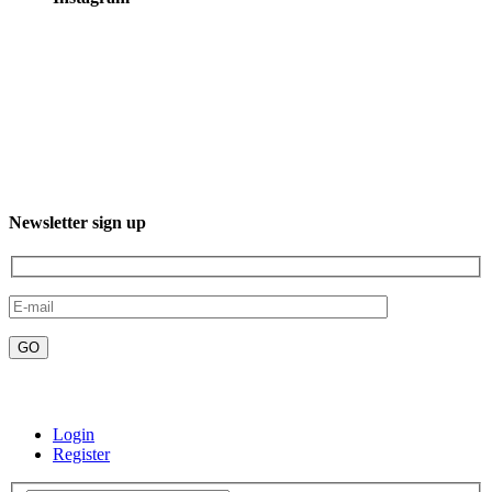
3XXM+R96, 23232 El Sgto., B.C.S., Mexico
Phone: +52 612 220 7016
Newsletter sign up
Email:contact@misticaboutiquehotels.com
Login
Register